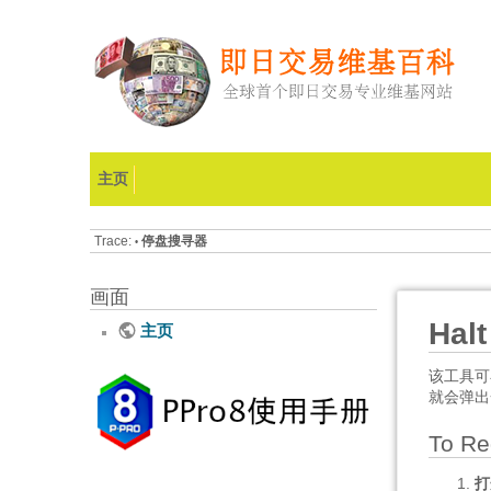
主页
Trace:
停盘搜寻器
•
画面
Hal
主页
该工具可
就会弹出
To R
打