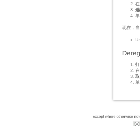
在
选
单
现在，当
Un
Dere
打
在
取
Except where otherwise noted